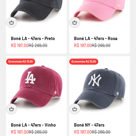
Boné LA - 47ers - Preto
Boné LA - 47ers - Rosa
Preço promocional
Preço normal
Preço promocional
Preço normal
R$ 197,00
R$ 269,00
R$ 197,00
R$ 269,00
Economize R$ 72,00
Economize R$ 72,00
Boné LA - 47ers - Vinho
Boné NY - 47ers
Preço promocional
Preço normal
Preço promocional
Preço normal
R$ 197,00
R$ 269,00
R$ 197,00
R$ 269,00