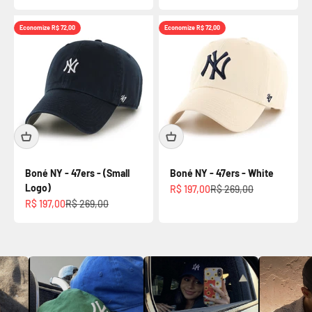
Economize R$ 72,00
Economize R$ 72,00
Boné NY - 47ers - (Small
Boné NY - 47ers - White
Logo)
Preço promocional
Preço normal
R$ 197,00
R$ 269,00
Preço promocional
Preço normal
R$ 197,00
R$ 269,00