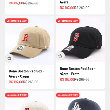
47ers
Preço promocional
Preço normal
R$ 197,00
R$ 269,00
Preço promocional
Preço normal
R$ 197,00
R$ 269,00
Economize R$ 72,00
Economize R$ 72,00
Boné Boston Red Sox -
Boné Boston Red Sox -
47ers - Preto
47ers - Caqui
Preço promocional
Preço normal
R$ 197,00
R$ 269,00
Preço promocional
Preço normal
R$ 197,00
R$ 269,00
Economize R$ 72,00
Economize R$ 72,00